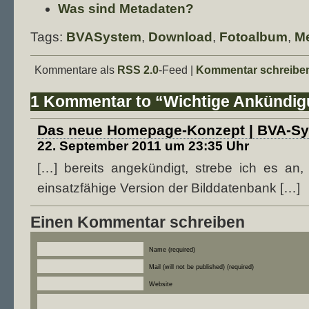
Was sind Metadaten?
Tags:
BVASystem
,
Download
,
Fotoalbum
,
M
Kommentare als
RSS 2.0
-Feed |
Kommentar schreibe
1 Kommentar to “Wichtige Ankündi
Das neue Homepage-Konzept | BVA-S
22. September 2011 um 23:35 Uhr
[…] bereits angekündigt, strebe ich es an
einsatzfähige Version der Bilddatenbank […]
Einen Kommentar schreiben
Name (required)
Mail (will not be published) (required)
Website