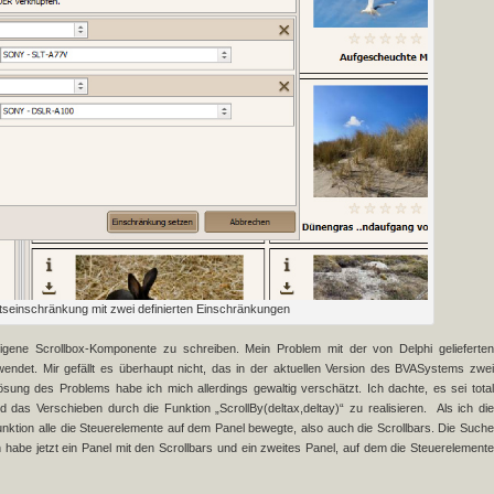
tseinschränkung mit zwei definierten Einschränkungen
gene Scrollbox-Komponente zu schreiben. Mein Problem mit der von Delphi gelieferten
rwendet. Mir gefällt es überhaupt nicht, das in der aktuellen Version des BVASystems zwei
sung des Problems habe ich mich allerdings gewaltig verschätzt. Ich dachte, es sei total
 das Verschieben durch die Funktion „ScrollBy(deltax,deltay)“ zu realisieren. Als ich die
Funktion alle die Steuerelemente auf dem Panel bewegte, also auch die Scrollbars. Die Suche
h habe jetzt ein Panel mit den Scrollbars und ein zweites Panel, auf dem die Steuerelemente