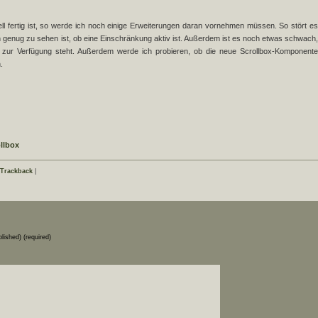
ll fertig ist, so werde ich noch einige Erweiterungen daran vornehmen müssen. So stört es
ch genug zu sehen ist, ob eine Einschränkung aktiv ist. Außerdem ist es noch etwas schwach,
g zur Verfügung steht. Außerdem werde ich probieren, ob die neue Scrollbox-Komponente
.
llbox
Trackback
|
blished) (required)