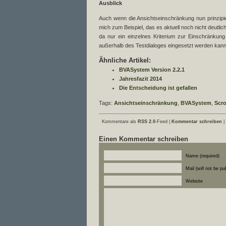
Ausblick
Auch wenn die Ansichtseinschränkung nun prinzipie
mich zum Beispiel, das es aktuell noch nicht deutli
da nur ein einzelnes Kriterium zur Einschränkun
außerhalb des Testdialoges eingesetzt werden kann
Ähnliche Artikel:
BVASystem Version 2.2.1
Jahresfazit 2014
Die Entscheidung ist gefallen
Tags:
Ansichtseinschränkung
,
BVASystem
,
Scro
Kommentare als
RSS 2.0
-Feed |
Kommentar schreiben
|
Einen Kommentar schreiben
Name (required)
Mail (will not be pu
Website