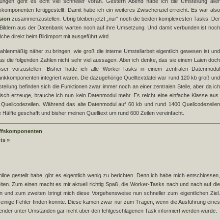
lungen geht es echt viel schneller voran. Gestern Abend habe ich die Umstellung aller
mponenten fertiggestellt. Damit habe ich ein weiteres Zwischenziel erreicht. Es war also
sion
zusammenzustellen. Übrig bleiben jetzt „nur“ noch die beiden komplexesten Tasks. De
ildern aus der Datenbank warten noch auf ihre Umsetzung. Und damit verbunden ist noch
he direkt beim Bildimport mit ausgeführt wird.
hlenmäßig näher zu bringen, wie groß die interne Umstellarbeit eigentlich gewesen ist und
 das die folgenden Zahlen nicht sehr viel aussagen. Aber ich denke, das sie einem Laien doch
ser vorzustellen. Bisher hatte ich alle Worker-Tasks in einem zentralen Datenmodul
kkomponenten integriert waren. Die dazugehörige Quelltextdatei war rund 120 kb groß und
llung befinden sich die Funktionen zwar immer noch an einer zentralen Stelle, aber da ich
ch erzeuge, brauche ich nun kein Datenmodul mehr. Es reicht eine einfache Klasse aus.
0 Quellcodezeilen. Während das alte Datenmodul auf 60 kb und rund 1400 Quellcodezeilen
älfte geschafft und bisher meinen Quelltext um rund 600 Zeilen vereinfacht.
ffskomponenten
ts »
ine gestellt habe, gibt es eigentlich wenig zu berichten. Denn ich habe mich entschlossen,
iten. Zum einen macht es mir aktuell richtig Spaß, die Worker-Tasks nach und nach auf die
 und zum zweiten bringt mich diese Vorgehensweise nun schneller zum eigentlichen Ziel.
g einige Fehler finden konnte. Diese kamen zwar nur zum Tragen, wenn die Ausführung eines
wender unter Umständen gar nicht über den fehlgeschlagenen Task informiert werden würde.