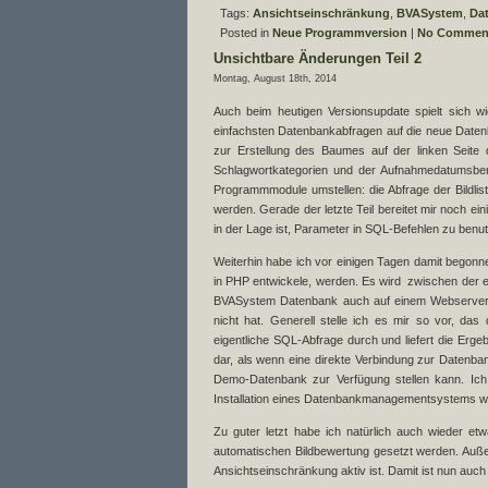
Tags:
Ansichtseinschränkung
,
BVASystem
,
Da
Posted in
Neue Programmversion
|
No Commen
Unsichtbare Änderungen Teil 2
Montag, August 18th, 2014
Auch beim heutigen Versionsupdate spielt sich w
einfachsten Datenbankabfragen auf die neue Datenb
zur Erstellung des Baumes auf der linken Seite
Schlagwortkategorien und der Aufnahmedatumsber
Programmmodule umstellen: die Abfrage der Bildlis
werden. Gerade der letzte Teil bereitet mir noch e
in der Lage ist, Parameter in SQL-Befehlen zu benu
Weiterhin habe ich vor einigen Tagen damit begon
in PHP entwickele, werden. Es wird zwischen der 
BVASystem Datenbank auch auf einem Webserver i
nicht hat. Generell stelle ich es mir so vor, d
eigentliche SQL-Abfrage durch und liefert die Erg
dar, als wenn eine direkte Verbindung zur Datenban
Demo-Datenbank zur Verfügung stellen kann. Ich 
Installation eines Datenbankmanagementsystems wür
Zu guter letzt habe ich natürlich auch wieder 
automatischen Bildbewertung gesetzt werden. Außer
Ansichtseinschränkung aktiv ist. Damit ist nun auch