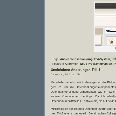
Tags:
Ansichtseinschränkung
,
BVASystem
,
Da
Posted in
Allgemein
,
Neue Programmversion
|
Unsichtbare Änderungen Teil 1
Donnerstag, Juli 31st, 2014
Mal wieder habe ich mit Änderungen an der Bildd
geht es um die Datenbankzugriffskomponente
Datenbankverbindung ermöglichten. Wie ich damit
andere Komponenten benötige. Da ich allerdi
Datenbankschnittstelle zu entwickeln, die auf beid
Mittlerweile ist der lesende Datenbankzugriff über d
des BVASystems umgestellt. Die einfachen Abfragen