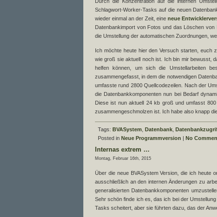
Durch die Konzentration auf die internen Umstel
Schlagwort-Worker-Tasks auf die neuen Datenbankko
wieder einmal an der Zeit, eine
neue Entwicklerver
Datenbankimport von Fotos und das Löschen von B
die Umstellung der automatischen Zuordnungen, welc
Ich möchte heute hier den Versuch starten, euch za
wie groß sie aktuell noch ist. Ich bin mir bewusst,
helfen können, um sich die Umstellarbeiten bes
zusammengefasst, in dem die notwendigen Datenban
umfasste rund 2800 Quellcodezeilen. Nach der Umste
die Datenbankkomponenten nun bei Bedarf dynamis
Diese ist nun aktuell 24 kb groß und umfasst 80
zusammengeschmolzen ist. Ich habe also knapp die H
Tags:
BVASystem
,
Datenbank
,
Datenbankzugri
Posted in
Neue Programmversion
|
No Commen
Internas extrem …
Montag, Februar 16th, 2015
Über die neue BVASystem Version, die ich heute onl
ausschließlich an den internen Änderungen zu arbe
generalisierten Datenbankkomponenten umzustellen
Sehr schön finde ich es, das ich bei der Umstellun
Tasks scheitert, aber sie führten dazu, das der An