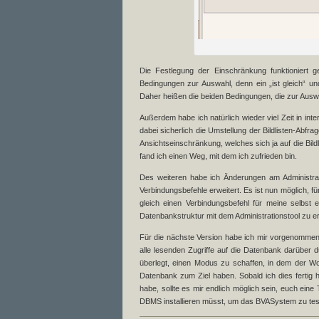
Die Festlegung der Einschränkung funktioniert 
Bedingungen zur Auswahl, denn ein „ist gleich“ u
Daher heißen die beiden Bedingungen, die zur Ausw
Außerdem habe ich natürlich wieder viel Zeit in int
dabei sicherlich die Umstellung der Bildlisten-Abf
Ansichtseinschränkung, welches sich ja auf die Bildl
fand ich einen Weg, mit dem ich zufrieden bin.
Des weiteren habe ich Änderungen am Administrat
Verbindungsbefehle erweitert. Es ist nun möglich,
gleich einen Verbindungsbefehl für meine selbst 
Datenbankstruktur mit dem Administrationstool zu 
Für die nächste Version habe ich mir vorgenommen, 
alle lesenden Zugriffe auf die Datenbank darüber d
überlegt, einen Modus zu schaffen, in dem der Wo
Datenbank zum Ziel haben. Sobald ich dies fertig
habe, sollte es mir endlich möglich sein, euch eine
DBMS installieren müsst, um das BVASystem zu tes