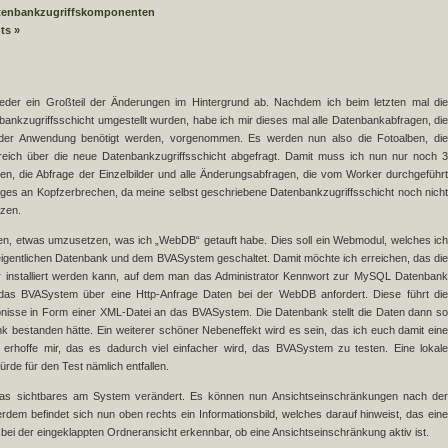
tenbankzugriffskomponenten
ts »
ieder ein Großteil der Änderungen im Hintergrund ab. Nachdem ich beim letzten mal die
ankzugriffsschicht umgestellt wurden, habe ich mir dieses mal alle Datenbankabfragen, die
 der Anwendung benötigt werden, vorgenommen. Es werden nun also die Fotoalben, die
eich über die neue Datenbankzugriffsschicht abgefragt. Damit muss ich nun nur noch 3
ten, die Abfrage der Einzelbilder und alle Änderungsabfragen, die vom Worker durchgeführt
iniges an Kopfzerbrechen, da meine selbst geschriebene Datenbankzugriffsschicht noch nicht
tzen.
nen, etwas umzusetzen, was ich „WebDB“ getauft habe. Dies soll ein Webmodul, welches ich
eigentlichen Datenbank und dem BVASystem geschaltet. Damit möchte ich erreichen, das die
nstalliert werden kann, auf dem man das Administrator Kennwort zur MySQL Datenbank
as das BVASystem über eine Http-Anfrage Daten bei der WebDB anfordert. Diese führt die
ebnisse in Form einer XML-Datei an das BVASystem. Die Datenbank stellt die Daten dann so
k bestanden hätte. Ein weiterer schöner Nebeneffekt wird es sein, das ich euch damit eine
erhoffe mir, das es dadurch viel einfacher wird, das BVASystem zu testen. Eine lokale
de für den Test nämlich entfallen.
etwas sichtbares am System verändert. Es können nun Ansichtseinschränkungen nach der
dem befindet sich nun oben rechts ein Informationsbild, welches darauf hinweist, das eine
 bei der eingeklappten Ordneransicht erkennbar, ob eine Ansichtseinschränkung aktiv ist.