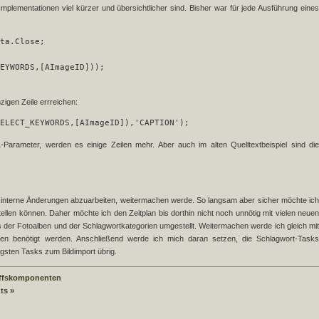
Implementationen viel kürzer und übersichtlicher sind. Bisher war für jede Ausführung eines
ta.Close;
EYWORDS,[AImageID]));

zigen Zeile errreichen:
ELECT_KEYWORDS,[AImageID]),'CAPTION');
arameter, werden es einige Zeilen mehr. Aber auch im alten Quelltextbeispiel sind die
ele interne Änderungen abzuarbeiten, weitermachen werde. So langsam aber sicher möchte ich
len können. Daher möchte ich den Zeitplan bis dorthin nicht noch unnötig mit vielen neuen
ks der Fotoalben und der Schlagwortkategorien umgestellt. Weitermachen werde ich gleich mit
en benötigt werden. Anschließend werde ich mich daran setzen, die Schlagwort-Tasks
gsten Tasks zum Bildimport übrig.
ffskomponenten
ts »