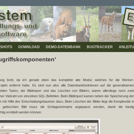
SHOTS
DOWNLOAD
DEMO-DATENBANK
BUGTRACKER
ANLEIT
ugriffskomponenten’
ung breit, da ich gerade eben das komplette alte Modul, welches für die Worker-
ekt entfernt habe. Es sind nun also alle Datenbankfunktionen auf die generalisierten
eiden Tasks, der Bildimport und das Löschen von Bildern, waren allerdings noch zwei
iner Vielzahl von einzelnen SQL-Befehlen. Beim Bildimport kamen neben der Speicherung der
mit Hilfe des Entscheidungsbaumes dazu. Beim Löschen der Bilder liegt die Komplexität in
em gelöschten Bild muss die Schlagwortmatrix angepasst werden, damit die häufig
tig ermittelt werden können.