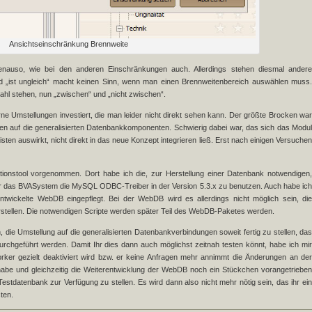
Ansichtseinschränkung Brennweite
genauso, wie bei den anderen Einschränkungen auch. Allerdings stehen diesmal andere
nd „ist ungleich“ macht keinen Sinn, wenn man einen Brennweitenbereich auswählen muss.
ahl stehen, nun „zwischen“ und „nicht zwischen“.
erne Umstellungen investiert, die man leider nicht direkt sehen kann. Der größte Brocken war
ragen auf die generalisierten Datenbankkomponenten. Schwierig dabei war, das sich das Modul
isten auswirkt, nicht direkt in das neue Konzept integrieren ließ. Erst nach einigen Versuchen
ionstool vorgenommen. Dort habe ich die, zur Herstellung einer Datenbank notwendigen,
 für das BVASystem die MySQL ODBC-Treiber in der Version 5.3.x zu benutzen. Auch habe ich
entwickelte WebDB eingepflegt. Bei der WebDB wird es allerdings nicht möglich sein, die
erstellen. Die notwendigen Scripte werden später Teil des WebDB-Paketes werden.
die Umstellung auf die generalisierten Datenbankverbindungen soweit fertig zu stellen, das
urchgeführt werden. Damit Ihr dies dann auch möglichst zeitnah testen könnt, habe ich mir
rker gezielt deaktiviert wird bzw. er keine Anfragen mehr annimmt die Änderungen an der
 habe und gleichzeitig die Weiterentwicklung der WebDB noch ein Stückchen vorangetrieben
 Testdatenbank zur Verfügung zu stellen. Es wird dann also nicht mehr nötig sein, das ihr ein
ten.