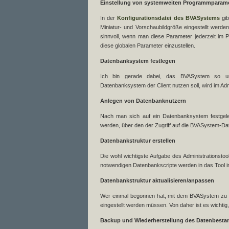
Einstellung von systemweiten Programmparam
In der
Konfigurationsdatei des BVASystems
gib
Miniatur- und Vorschaubildgröße eingestellt werde
sinnvoll, wenn man diese Parameter jederzeit im 
diese globalen Parameter einzustellen.
Datenbanksystem festlegen
Ich bin gerade dabei, das BVASystem so umz
Datenbanksystem der Client nutzen soll, wird im Admin
Anlegen von Datenbanknutzern
Nach man sich auf ein Datenbanksystem festgelegt
werden, über den der Zugriff auf die BVASystem-Dat
Datenbankstruktur erstellen
Die wohl wichtigste Aufgabe des Administrationstoo
notwendigen Datenbankscripte werden in das Tool int
Datenbankstruktur aktualisieren/anpassen
Wer einmal begonnen hat, mit dem BVASystem zu a
eingestellt werden müssen. Von daher ist es wicht
Backup und Wiederherstellung des Datenbesta