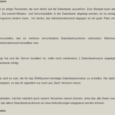
etern
t es einige Parameter, die sich direkt auf die Datenbank auswirken. Zum Beispiel kann di
n. Da sowohl Miniatur- und Vorschaubilder in der Datenbank abgelegt werden, ist es wenig
Programm ändern kann. Ich denke, das Administrationstool dagegen ist ein guter Platz um
ustellen, das es mehrere verschiedene Datenbanksysteme unterstützt. Welches
istrationstool einstellbar sein.
 hat und der Server installiert ist, sollte noch mindestens 1 Datenbanknutzer angelegt
enbank erfolgt.
ls wird es sein, die für das BVASystem benötigte Datenbankstruktur zu erstellen. Die dafür
egriert, so das ihr eigentlich nur noch auf „Start“ drücken müsst.
rbeiten, möchte natürlich auch neuere Versionen nutzen können, ohne das alle Daten neu
ig, das ältere Datenbankstrukturen an neue Anforderungen angepasst werden können.
ndes