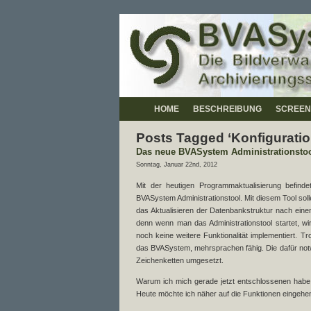
HOME
BESCHREIBUNG
SCREEN
Posts Tagged ‘Konfiguratio
Das neue BVASystem Administrationsto
Sonntag, Januar 22nd, 2012
Mit der heutigen Programmaktualisierung befind
BVASystem Administrationstool. Mit diesem Tool sol
das Aktualisieren der Datenbankstruktur nach eine
denn wenn man das Administrationstool startet, w
noch keine weitere Funktionalität implementiert. Tr
das BVASystem, mehrsprachen fähig. Die dafür notwe
Zeichenketten umgesetzt.
Warum ich mich gerade jetzt entschlossenen habe, 
Heute möchte ich näher auf die Funktionen eingehen, 