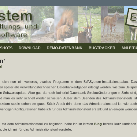
SHOTS
DOWNLOAD
DEMO-DATENBANK
BUGTRACKER
ANLEIT
n’
ol
et sich nun ein weiteres, zweites Programm in dem BVASystem-Installationspaket: Das
len später alle verwaltungstechnischen Datenbankaufgaben erledigt werden, wie zum Beispiel
m Softwareupdate. Aber gut, da noch keinerlei Datenbank-Strukturänderungen in Sicht sind,
ird man es sehr schnell wieder schließen. Außer dem Beenden des Administrationstools ist
otzdem steckt schon ein gutes Stück Arbeit drin, denn das Administrationstool ist, wie auch
ndigen Konfigurationen habe ich für das Administrationstool erstellt und an einigen wenigen
mit dem Administrationstool zu beginnen, habe ich im letzten
Blog
bereits kurz umrissen
die ich mir für das Administrationstool vorstelle.