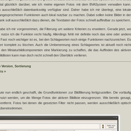
total glücklich darüber, wie ich meine eigenen Fotos mit dem BVASystem verwalten kann.
 ausschließlich datenbankseitig verfügbar sind. Daher habe ich mir überlegt, eine lokale
ngesprochenen Funktionen auch lokal nutzbar zu machen. Dabei sollen keine Bilder in der
k soll ausschließlich dazu dienen, die Textdaten der Fotos schnell auffindbar zu speichern.
be ich mir vorgenommen, die Filterung um weitere Kriterien zu erweitern. Gerade jetzt, wo
 nutze ich die Funktion recht häufig. Allerdings fehlt mir definitiv noch das eine oder andere
. Fast noch wichtiger ist es, bei den Schlagworten noch einige Funktionen nachzureichen. Es
gwort komplett zu löschen. Auch die Umbenennung eines Schlagwortes ist aktuell noch nicht
den Miniaturbildkomponenten eine Markierung zu schaffen, die das Auffinden des aktiven
ldlisten kann man doch recht schnell den Überblick verlieren.
 Version
,
Sortierung
ts »
nun endlich geschafft, die Grundfunktionen zur Bildfilterung fertigzustellen. Die vorläufig
enutzt werden, um die Menge Fotos der aktiven Bildliste einzugrenzen. Wie bereits gesagt,
 entfernt. Fotos bei denen die gesetzten Filter nicht passen, werden ausschließlich optisch
er übereinstimmen.