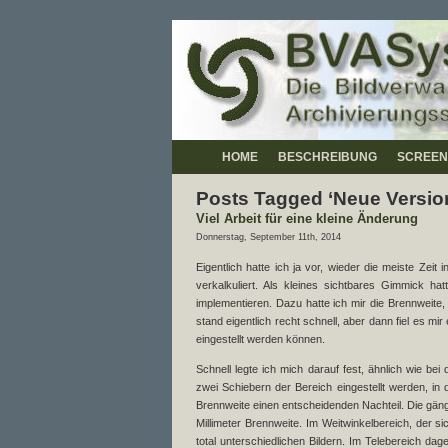
HOME
BESCHREIBUNG
SCREEN
Posts Tagged ‘Neue Versio
Viel Arbeit für eine kleine Änderung
Donnerstag, September 11th, 2014
Eigentlich hatte ich ja vor, wieder die meiste Zeit
verkalkuliert. Als kleines sichtbares Gimmick ha
implementieren. Dazu hatte ich mir die Brennweite
stand eigentlich recht schnell, aber dann fiel es m
eingestellt werden können.
Schnell legte ich mich darauf fest, ähnlich wie bei
zwei Schiebern der Bereich eingestellt werden, in 
Brennweite einen entscheidenden Nachteil. Die gäng
Millimeter Brennweite. Im Weitwinkelbereich, der si
total unterschiedlichen Bildern. Im Telebereich dag