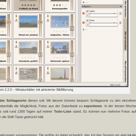
 2.2.0 – Miniaturbilder mit aktivierter Bildfilterung
 der Schlagworte
dienen soll. Mit diesem können bequem Schlagworte zu den einzelnen
ebenfalls die Möglichkeit, Fotos aus der Datenbank zu
exportieren
. In der letzten Woch
ts seit rund 1300 Tagen auf meiner
Todo-Liste
stand. Es können nun mehrere Fotos auf
die Shift-Taste gedrückt hält.
nderungen vorgenommen. Die größte ist dabei sicherlich, das ich das System um eine lokale