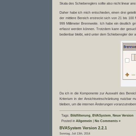
Skala des Schiebereglers sollte also nicht linear 
Daher habe ich mich entschieden, einen drei geteilt
der mittlere Bereich erstreckt sich von 21 bis 100
999 Millimeter Brennweite. Ich habe ein deutlich 
erfasst werden können. Trotzdem kann der gesucht
bedienbar bleibt, wird unter dem Schieberegler der
Da ich in die Komponente zur Auswahl des Bereich
Kriterium in der Ansichtseinschränkung nutzbar m
bleiben, um die internen Änderungen voranzutreiben
Tags:
Bildfilterung
,
BVASystem
,
Neue Version
Posted in
Allgemein
|
No Comments »
BVASystem Version 2.2.1
Sonntag, Juli 13th, 2014