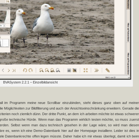
BVASystem 2.2.1 – Einzelbildansicht
all im Programm meine neue Scrollbar einzubinden, steht dieses ganz oben auf meiner
e Möglichkeiten zur Bildfilterung und auch der Ansichtseinschränkung erweitern. Gerade die
iterien noch ziemlich dünn. Der dritte Punkt, an dem ich arbeiten möchte ist etwas schwerer
r große technische Hürde. Wenn man das Programm wirklich testen möchte, so muss zuerst
t werden. Selbst wenn man dazu technisch gesehen in der Lage wäre, so wird man diesen
e es, wenn ich eine Demo-Datenbank hier auf der Homepage installiere. Leider ist dies in
viele Datenbankrechte offen legen müsste. Daher habe ich mir etwas überlegt, damit ich beim