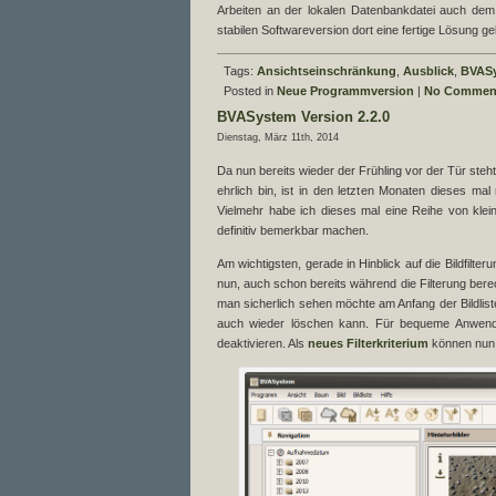
Arbeiten an der lokalen Datenbankdatei auch dem
stabilen Softwareversion dort eine fertige Lösung g
Tags:
Ansichtseinschränkung
,
Ausblick
,
BVAS
Posted in
Neue Programmversion
|
No Commen
BVASystem Version 2.2.0
Dienstag, März 11th, 2014
Da nun bereits wieder der Frühling vor der Tür steht
ehrlich bin, ist in den letzten Monaten dieses mal
Vielmehr habe ich dieses mal eine Reihe von kl
definitiv bemerkbar machen.
Am wichtigsten, gerade in Hinblick auf die Bildfilte
nun, auch schon bereits während die Filterung bere
man sicherlich sehen möchte am Anfang der Bildliste.
auch wieder löschen kann. Für bequeme Anwender b
deaktivieren. Als
neues Filterkriterium
können nun 