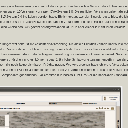
twas ganz besonderes, denn es ist die insgesamt einhundertste Version, die ich hier auf der
onen waren 13 Versionen vom alten BVA-System 1.0. Die restlichen Versionen gehen alle auf
BVASystem 2.0 ins Leben gerufen habe. Ehrlich gesagt war der Blog die beste Idee, die ich
 total interessant, in alten Entwicklungsständen zu stöbern und diese mit der aktuellen Version
für eine Größe das BVASystem herangewachsen ist. Nun aber wieder zur aktuellen Version:
en umgesetzt habe ist die Ansichtseinschränkung. Mit dieser Funktion können unerwünschte
den. Mir war diese Funktion so wichtig, damit ich die Bilder meiner Kinder ausblenden kann,
Des weiteren habe ich die Schlagwortverwaltung um weitere Funktionen erweitert. So ist es
orte zu löschen und es können sogar 2 ähnliche Schlagworte zusammengeführt werden.
n, die noch keine sichtbaren Früchte tragen. Wie versprochen habe ich erste Vorarbeiten
onen auch bei Bildern auf der lokalen Festplatte zur Verfügung stehen. Zu guter letzt habe ich
ox-Komponente geschrieben. Sie ersetzen nun bereits zum Großteil die hässlichen Standard-