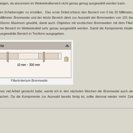
ansteigen, da ansonsten im Weitwinkelbereich nicht genau genug ausgewählt werden kann.
en Schieberegler zu erstellen. Das erste Drittel erfasst den Bereich von 0 bis 20 Millimeter,
 Millimeter Brennweite und der letzte Bereich dient zur Auswahl der Brennweiten von 101 bis
größeres Maximum gewählt, damit auch Objektive mit exotischen Brennweiten mit dem Filter
e Bereich im Weitwinkelteil sehr genau ausgewählt werden. Damit die Komponente intuitiv
 ausgewählte Bereich in Textform ausgegeben.
Filterkriterium Brennweite
es viel Arbeit gesteckt habe, werde ich in den nächsten Wochen die Brennweite auch als
achen. Da die Komponente zur Auswahl bereits fertig ist, sollte diesmal wieder mehr Zeit
.