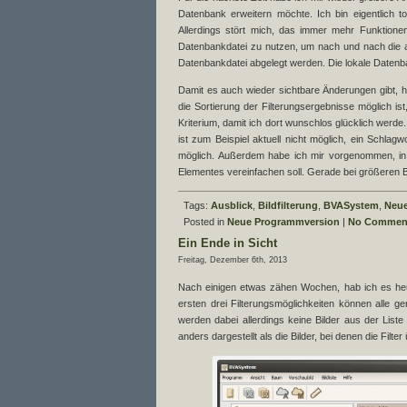
Datenbank erweitern möchte. Ich bin eigentlich 
Allerdings stört mich, das immer mehr Funktionen
Datenbankdatei zu nutzen, um nach und nach die a
Datenbankdatei abgelegt werden. Die lokale Datenban
Damit es auch wieder sichtbare Änderungen gibt, ha
die Sortierung der Filterungsergebnisse möglich ist,
Kriterium, damit ich dort wunschlos glücklich werde
ist zum Beispiel aktuell nicht möglich, ein Schla
möglich. Außerdem habe ich mir vorgenommen, in 
Elementes vereinfachen soll. Gerade bei größeren Bi
Tags:
Ausblick
,
Bildfilterung
,
BVASystem
,
Neue
Posted in
Neue Programmversion
|
No Commen
Ein Ende in Sicht
Freitag, Dezember 6th, 2013
Nach einigen etwas zähen Wochen, hab ich es heute 
ersten drei Filterungsmöglichkeiten können alle g
werden dabei allerdings keine Bilder aus der Liste
anders dargestellt als die Bilder, bei denen die Filt