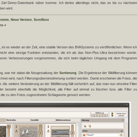
 Ziel Demo-Datenbank näher komme. Ich denke allerdings nicht, das es bis zu nächsten
eben wird.
ystem
,
Neue Version
,
Scrollbox
ts »
, ist es wieder an der Zeit, eine stabile Version des BVASystems zu veröffentlichen. Wenn ich
 nicht eine einzige Funktion entstanden, die ich als das Non-Plus-Ultra bezeichnen würde.
eineren Verbesserungen vorgenommen, die sich beim täglichen Umgang mit dem Programm
rung, war mir dabei die Neugestaltung der
Sortierung
. Die Ergebnisse der Bildfilterung könne
chnet wird, nach Filterungsübereinstimmung sortiert werden. Damit erscheinen die Fotos, die
 Als weitere Veränderung an der Bildfilterung fällt sicherlich auf, das man nun einzelne Filter
esteht ebenfalls die Möglichkeit, alle Filter auf einmal zu löschen bzw. alle Filter zu
die zu den Fotos zugeordneten Schlagworte genutzt werden.