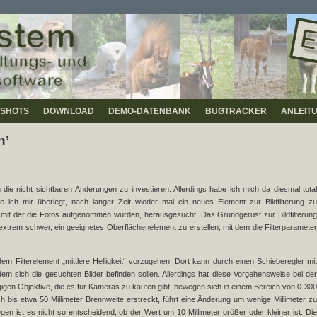
SHOTS
DOWNLOAD
DEMO-DATENBANK
BUGTRACKER
ANLEIT
n’
 in die nicht sichtbaren Änderungen zu investieren. Allerdings habe ich mich da diesmal total
tte ich mir überlegt, nach langer Zeit wieder mal ein neues Element zur Bildfilterung zu
, mit der die Fotos aufgenommen wurden, herausgesucht. Das Grundgerüst zur Bildfilterung
ir extrem schwer, ein geeignetes Oberflächenelement zu erstellen, mit dem die Filterparameter
 dem Filterelement „mittlere Helligkeit“ vorzugehen. Dort kann durch einen Schieberegler mit
dem sich die gesuchten Bilder befinden sollen. Allerdings hat diese Vorgehensweise bei der
igen Objektive, die es für Kameras zu kaufen gibt, bewegen sich in einem Bereich von 0-300
ch bis etwa 50 Millimeter Brennweite erstreckt, führt eine Änderung um wenige Millimeter zu
egen ist es nicht so entscheidend, ob der Wert um 10 Millimeter größer oder kleiner ist. Die